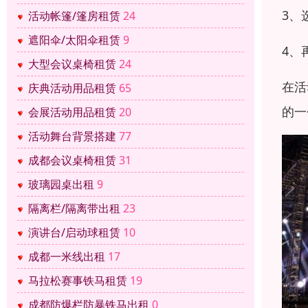
3、
活动帐篷/篷房租赁
24
遮阳伞/太阳伞租赁
9
4、
大型会议桌椅租赁
24
在活
庆典活动用品租赁
65
的一
会展活动用品租赁
20
活动舞台背景搭建
77
成都会议桌椅租赁
31
玻璃园桌出租
9
隔离栏/隔离带出租
23
演讲台/启动球租赁
10
成都一米线出租
17
马拉松赛事铁马租赁
19
成都防爆栏防暴铁马出租
0