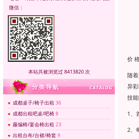
微信：
价 
本站共被浏览过 8413820 次
随着
异彩
技能
成都桌子/椅子出租
36
1、
成都出租吧桌/吧椅
8
藤编椅/宴会椅出租
23
2、
出租台布/台裙/椅套
9