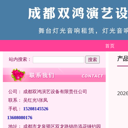
首页
产
站内搜索：
公司：
成都双鸿演艺设备有限责任公司
202
联系：
吴红光\张凤
手机：
15208145526
13608080176
地址：
成都市龙泉驿区双龙路锦尚添花锤钓园