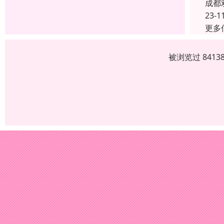
成都
23-1
更多
被浏览过 841