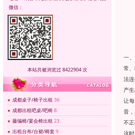
微信：
一、
常、
本站共被浏览过 8422904 次
法连
产生
成都桌子/椅子出租
36
让每
成都出租吧桌/吧椅
8
音，
藤编椅/宴会椅出租
23
不正
出租台布/台裙/椅套
9
这时