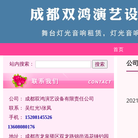
首页
公
站内搜索：
公司：
成都双鸿演艺设备有限责任公司
202
联系：
吴红光\张凤
手机：
15208145526
13608080176
地址：
成都市龙泉驿区双龙路锦尚添花锤钓园