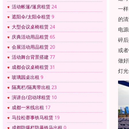
活动帐篷/篷房租赁
24
一样
遮阳伞/太阳伞租赁
9
的清
大型会议桌椅租赁
24
电源
庆典活动用品租赁
65
碎后
会展活动用品租赁
20
或者
活动舞台背景搭建
77
做好
成都会议桌椅租赁
31
灯光
玻璃园桌出租
9
隔离栏/隔离带出租
23
演讲台/启动球租赁
10
成都一米线出租
17
马拉松赛事铁马租赁
19
成都防爆栏防暴铁马出租
0