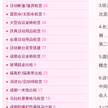
3.
活动帐篷/篷房租赁
24
次原
遮阳伞/太阳伞租赁
9
大型会议桌椅租赁
24
4.
庆典活动用品租赁
65
侧，
会展活动用品租赁
20
第二
活动舞台背景搭建
77
5.
成都会议桌椅租赁
31
玻璃园桌出租
9
概念
隔离栏/隔离带出租
23
6.
演讲台/启动球租赁
10
中间
成都一米线出租
17
会人
马拉松赛事铁马租赁
19
成都防爆栏防暴铁马出租
0
7.