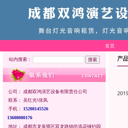
首页
产
站内搜索：
公司：
成都双鸿演艺设备有限责任公司
201
联系：
吴红光\张凤
手机：
15208145526
13608080176
地址：
成都市龙泉驿区双龙路锦尚添花锤钓园