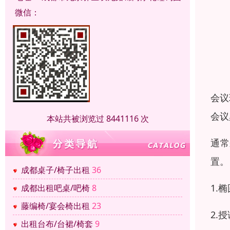
微信：
会议
会议
本站共被浏览过 8441116 次
通常
置。
成都桌子/椅子出租
36
1.
成都出租吧桌/吧椅
8
藤编椅/宴会椅出租
23
2.
出租台布/台裙/椅套
9