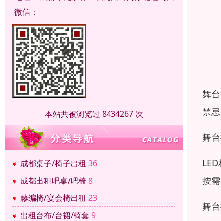
微信：
舞台
禁忌
本站共被浏览过 8434267 次
舞台
LE
成都桌子/椅子出租
36
按需
成都出租吧桌/吧椅
8
藤编椅/宴会椅出租
23
舞台
出租台布/台裙/椅套
9