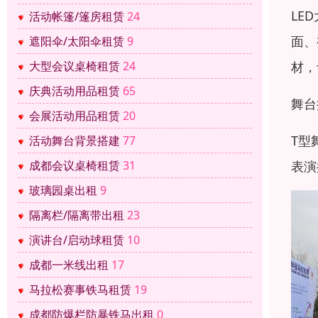
LE
活动帐篷/篷房租赁
24
面、
遮阳伞/太阳伞租赁
9
材，
大型会议桌椅租赁
24
庆典活动用品租赁
65
舞台
会展活动用品租赁
20
T型
活动舞台背景搭建
77
表演
成都会议桌椅租赁
31
玻璃园桌出租
9
隔离栏/隔离带出租
23
演讲台/启动球租赁
10
成都一米线出租
17
马拉松赛事铁马租赁
19
成都防爆栏防暴铁马出租
0