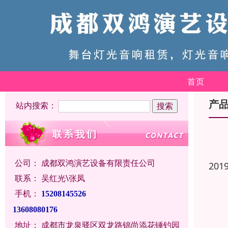
首页
产
站内搜索：
公司：
成都双鸿演艺设备有限责任公司
201
联系：
吴红光\张凤
手机：
15208145526
13608080176
地址：
成都市龙泉驿区双龙路锦尚添花锤钓园