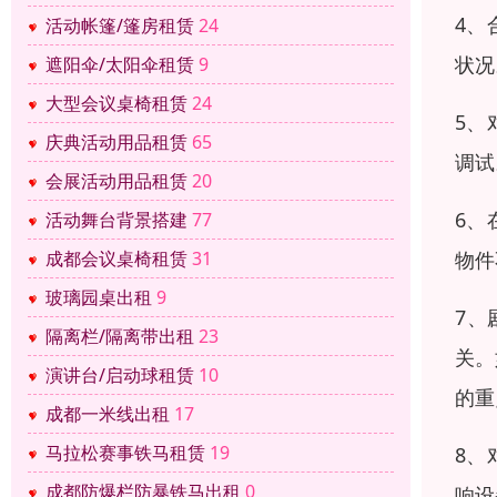
4、
活动帐篷/篷房租赁
24
状况
遮阳伞/太阳伞租赁
9
大型会议桌椅租赁
24
5、
庆典活动用品租赁
65
调试
会展活动用品租赁
20
6、
活动舞台背景搭建
77
物件
成都会议桌椅租赁
31
玻璃园桌出租
9
7、
隔离栏/隔离带出租
23
关。
演讲台/启动球租赁
10
的重
成都一米线出租
17
马拉松赛事铁马租赁
19
8、
成都防爆栏防暴铁马出租
0
响设