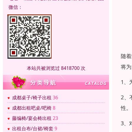
微信：
随着
将为
本站共被浏览过 8418700 次
1、
2、
成都桌子/椅子出租
36
性。
成都出租吧桌/吧椅
8
藤编椅/宴会椅出租
23
3、
出租台布/台裙/椅套
9