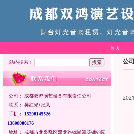
首页
公
站内搜索：
公司：
成都双鸿演艺设备有限责任公司
202
联系：
吴红光\张凤
手机：
15208145526
13608080176
地址：
成都市龙泉驿区双龙路锦尚添花锤钓园