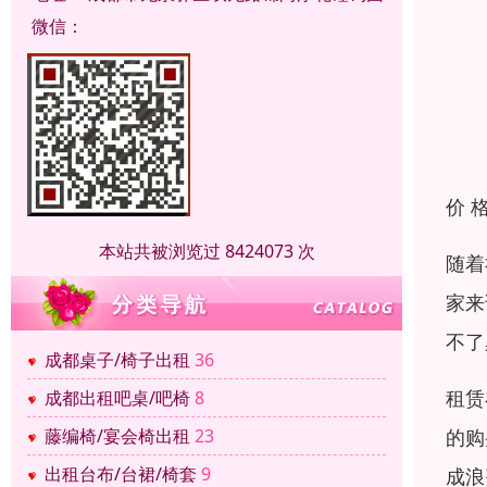
微信：
价 
本站共被浏览过 8424073 次
随着
家来
不了
成都桌子/椅子出租
36
租赁
成都出租吧桌/吧椅
8
的购
藤编椅/宴会椅出租
23
出租台布/台裙/椅套
9
成浪