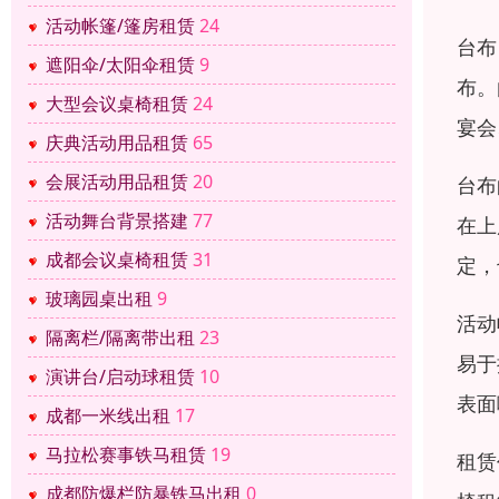
活动帐篷/篷房租赁
24
台布
遮阳伞/太阳伞租赁
9
布。
大型会议桌椅租赁
24
宴会
庆典活动用品租赁
65
会展活动用品租赁
20
台布
活动舞台背景搭建
77
在上
成都会议桌椅租赁
31
定，
玻璃园桌出租
9
活动
隔离栏/隔离带出租
23
易于
演讲台/启动球租赁
10
表面
成都一米线出租
17
马拉松赛事铁马租赁
19
租赁
成都防爆栏防暴铁马出租
0