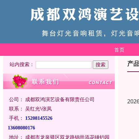
首页
产
站内搜索：
公司：
成都双鸿演艺设备有限责任公司
202
联系：
吴红光\张凤
手机：
15208145526
13608080176
地址：
成都市龙泉驿区双龙路锦尚添花锤钓园