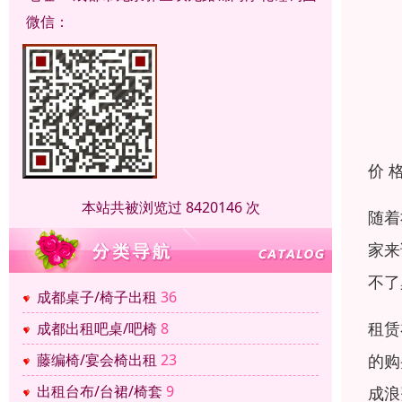
微信：
价 
本站共被浏览过 8420146 次
随着
家来
不了
成都桌子/椅子出租
36
租赁
成都出租吧桌/吧椅
8
的购
藤编椅/宴会椅出租
23
出租台布/台裙/椅套
9
成浪