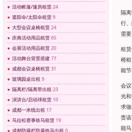
活动帐篷/篷房租赁
24
隔离
遮阳伞/太阳伞租赁
9
行、
大型会议桌椅租赁
24
需要
庆典活动用品租赁
65
会展活动用品租赁
20
租赁
活动舞台背景搭建
77
椅租
成都会议桌椅租赁
31
能节
玻璃园桌出租
9
会议
隔离栏/隔离带出租
23
光和
演讲台/启动球租赁
10
求做
成都一米线出租
17
责该
马拉松赛事铁马租赁
19
能马
成都防爆栏防暴铁马出租
0