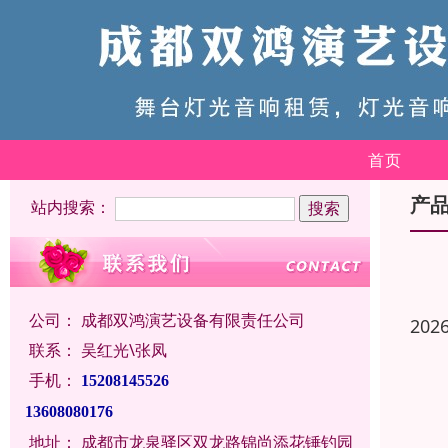
首页
产
站内搜索：
公司：
成都双鸿演艺设备有限责任公司
202
联系：
吴红光\张凤
手机：
15208145526
13608080176
地址：
成都市龙泉驿区双龙路锦尚添花锤钓园