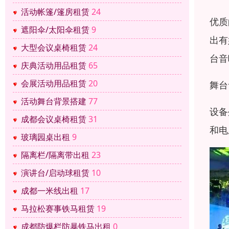
活动帐篷/篷房租赁
24
优质
遮阳伞/太阳伞租赁
9
出有
大型会议桌椅租赁
24
台音
庆典活动用品租赁
65
会展活动用品租赁
20
舞台
活动舞台背景搭建
77
设备
成都会议桌椅租赁
31
和电
玻璃园桌出租
9
隔离栏/隔离带出租
23
演讲台/启动球租赁
10
成都一米线出租
17
马拉松赛事铁马租赁
19
成都防爆栏防暴铁马出租
0