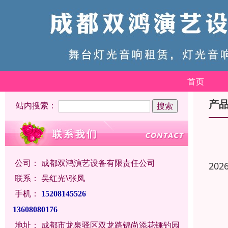
首页
产
站内搜索：
公司：
成都双鸿演艺设备有限责任公司
202
联系：
吴红光\张凤
手机：
15208145526
13608080176
地址：
成都市龙泉驿区双龙路锦尚添花锤钓园