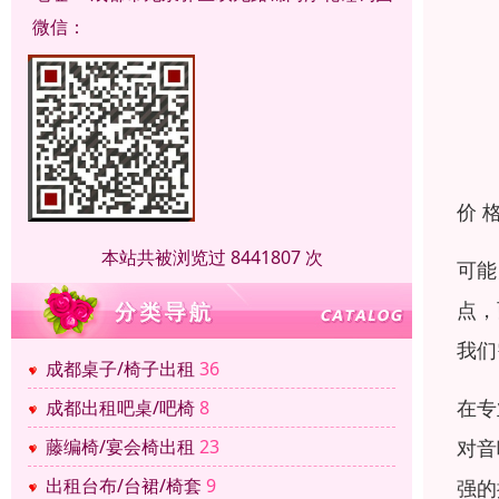
微信：
价 
本站共被浏览过 8441807 次
可能
点，
我们
成都桌子/椅子出租
36
在专
成都出租吧桌/吧椅
8
对音
藤编椅/宴会椅出租
23
出租台布/台裙/椅套
9
强的