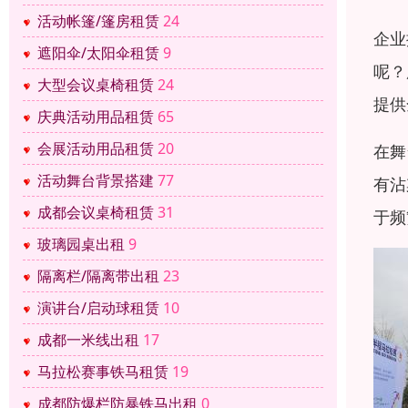
活动帐篷/篷房租赁
24
企业
遮阳伞/太阳伞租赁
9
呢？
大型会议桌椅租赁
24
提供
庆典活动用品租赁
65
会展活动用品租赁
20
在舞
活动舞台背景搭建
77
有沾
成都会议桌椅租赁
31
于频
玻璃园桌出租
9
隔离栏/隔离带出租
23
演讲台/启动球租赁
10
成都一米线出租
17
马拉松赛事铁马租赁
19
成都防爆栏防暴铁马出租
0