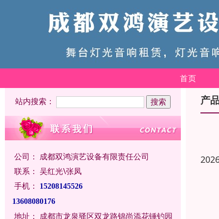
首页
产
站内搜索：
公司：
成都双鸿演艺设备有限责任公司
202
联系：
吴红光\张凤
手机：
15208145526
13608080176
地址：
成都市龙泉驿区双龙路锦尚添花锤钓园