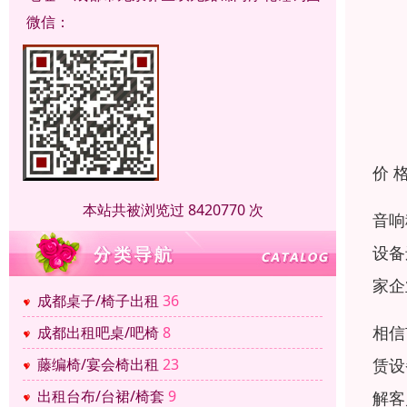
微信：
价 
本站共被浏览过 8420770 次
音响
设备
家企
成都桌子/椅子出租
36
相信
成都出租吧桌/吧椅
8
赁设
藤编椅/宴会椅出租
23
出租台布/台裙/椅套
9
解客