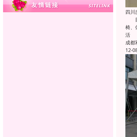
四川
目前
椅、
活
成都
12-0