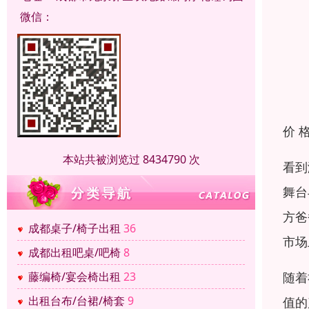
微信：
价 
本站共被浏览过 8434790 次
看到
舞台
方爸
成都桌子/椅子出租
36
市场
成都出租吧桌/吧椅
8
随着
藤编椅/宴会椅出租
23
出租台布/台裙/椅套
9
值的