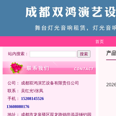
首页
产
站内搜索：
公司：
成都双鸿演艺设备有限责任公司
202
联系：
吴红光\张凤
手机：
15208145526
13608080176
地址：
成都市龙泉驿区双龙路锦尚添花锤钓园