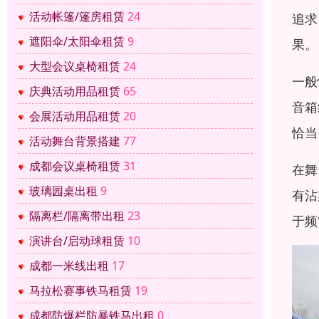
活动帐篷/篷房租赁
24
追求
遮阳伞/太阳伞租赁
9
果。
大型会议桌椅租赁
24
一般
庆典活动用品租赁
65
音箱
会展活动用品租赁
20
恰当
活动舞台背景搭建
77
成都会议桌椅租赁
31
在舞
玻璃园桌出租
9
有沾
隔离栏/隔离带出租
23
于频
演讲台/启动球租赁
10
成都一米线出租
17
马拉松赛事铁马租赁
19
成都防爆栏防暴铁马出租
0