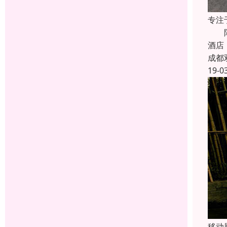
专注
隔离
酒店
成都
19-0
移动