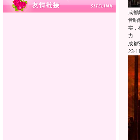
成都
音响
实，
力
成都
23-1