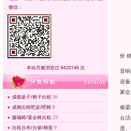
微信：
价 
本站共被浏览过 8420146 次
音响
设备
家企
成都桌子/椅子出租
36
偷梁
成都出租吧桌/吧椅
8
台活
藤编椅/宴会椅出租
23
出租台布/台裙/椅套
9
质、