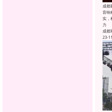
成都
音响
实，
力
成都
23-1