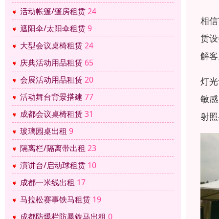
活动帐篷/篷房租赁
24
相信
遮阳伞/太阳伞租赁
9
赁设
大型会议桌椅租赁
24
解客
庆典活动用品租赁
65
会展活动用品租赁
20
灯光
活动舞台背景搭建
77
敏感
成都会议桌椅租赁
31
射照
玻璃园桌出租
9
隔离栏/隔离带出租
23
演讲台/启动球租赁
10
成都一米线出租
17
马拉松赛事铁马租赁
19
成都防爆栏防暴铁马出租
0