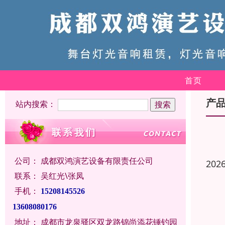
首页
产
站内搜索：
公司：
成都双鸿演艺设备有限责任公司
202
联系：
吴红光\张凤
手机：
15208145526
13608080176
地址：
成都市龙泉驿区双龙路锦尚添花锤钓园